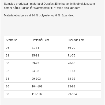
Samtlige produkter i materialet Durafast Elite har antimikrobielt lag, som
fjerner dårlig lugt og får svømmetøjet til at føles frisk længere.
Materialet udgøres af 94 % polyester og 6 % Spandex.
Størrelse
Hoftemål i cm
Livvidde i cm
26
81-84
66-70
28
85-88
71-75
30
89-93
76-80
32
94-98
81-87
34
99-103
88-92
36
104-109
93-98
38
111-116
99-104