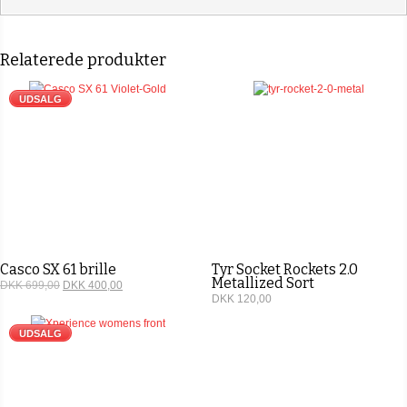
Relaterede produkter
UDSALG
Casco SX 61 brille
Tyr Socket Rockets 2.0
Metallized Sort
DKK 699,00
DKK 400,00
DKK 120,00
5
ud af 5
UDSALG