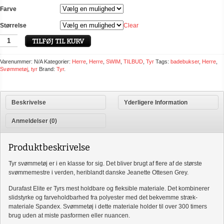
Farve
Størrelse
Clear
TILFØJ TIL KURV
Varenummer:
N/A
Kategorier:
Herre
,
Herre
,
SWIM
,
TILBUD
,
Tyr
Tags:
badebukser
,
Herre
,
Svømmetøj
,
tyr
Brand:
Tyr
.
Beskrivelse
Yderligere Information
Anmeldelser (0)
Produktbeskrivelse
Tyr svømmetøj er i en klasse for sig. Det bliver brugt af flere af de største
svømmemestre i verden, heriblandt danske Jeanette Ottesen Grey.
Durafast Elite er Tyrs mest holdbare og fleksible materiale. Det kombinerer
slidstyrke og farveholdbarhed fra polyester med det bekvemme stræk-
materiale Spandex. Svømmetøj i dette materiale holder til over 300 timers
brug uden at miste pasformen eller nuancen.