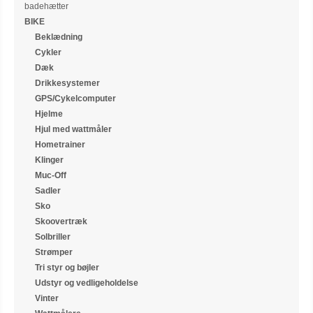
badehætter
BIKE
Beklædning
Cykler
Dæk
Drikkesystemer
GPS/Cykelcomputer
Hjelme
Hjul med wattmåler
Hometrainer
Klinger
Muc-Off
Sadler
Sko
Skoovertræk
Solbriller
Strømper
Tri styr og bøjler
Udstyr og vedligeholdelse
Vinter