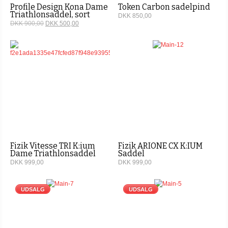
Profile Design Kona Dame
Token Carbon sadelpind
Triathlonsaddel, sort
DKK 850,00
DKK 900,00
DKK 500,00
Fizik Vitesse TRI K:ium
Fizik ARIONE CX K:IUM
Dame Triathlonsaddel
Saddel
DKK 999,00
DKK 999,00
UDSALG
UDSALG