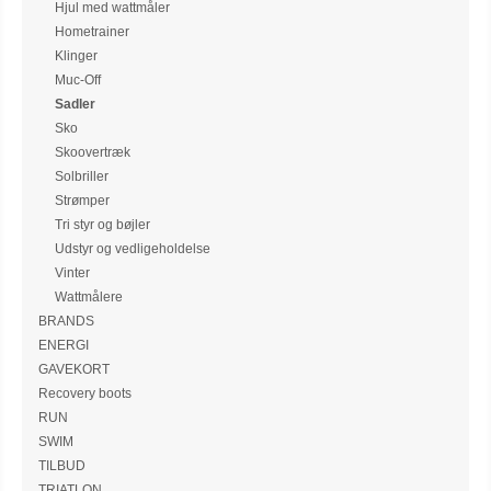
Hjul med wattmåler
Hometrainer
Klinger
Muc-Off
Sadler
Sko
Skoovertræk
Solbriller
Strømper
Tri styr og bøjler
Udstyr og vedligeholdelse
Vinter
Wattmålere
BRANDS
ENERGI
GAVEKORT
Recovery boots
RUN
SWIM
TILBUD
TRIATLON