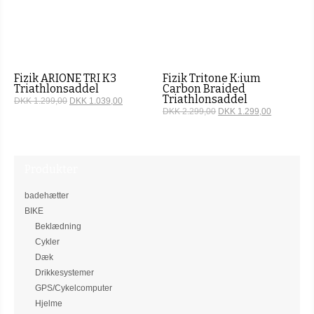
Fizik ARIONE TRI K3
Fizik Tritone K:ium
Triathlonsaddel
Carbon Braided
Triathlonsaddel
DKK 1.299,00
DKK 1.039,00
DKK 2.299,00
DKK 1.299,00
Produkter
badehætter
BIKE
Beklædning
Cykler
Dæk
Drikkesystemer
GPS/Cykelcomputer
Hjelme