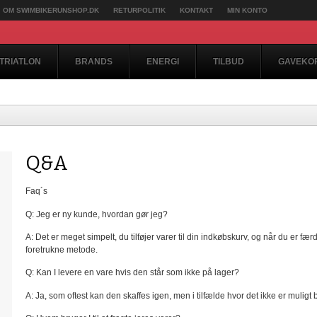
OM SWIMBIKERUNSHOP.DK
RETURPOLITIK
KONTAKT
MIN KONTO
TRIATLON
BRANDS
ENERGI
TILBUD
GAVEKO
Q&A
Faq´s
Q: Jeg er ny kunde, hvordan gør jeg?
A: Det er meget simpelt, du tilføjer varer til din indkøbskurv, og når du er f
foretrukne metode.
Q: Kan I levere en vare hvis den står som ikke på lager?
A: Ja, som oftest kan den skaffes igen, men i tilfælde hvor det ikke er muligt bl