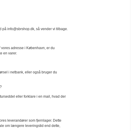
ed på info@sbrshop.dk, så vender vi tilbage.
f vores adresse i København, er du
te en varer.
rsel i netbank, eller også bruger du
t?
eturseddel eller forklare i en mail, hvad der
vores leverandører som fjernlager. Dette
tale om længere leveringstid end dette,