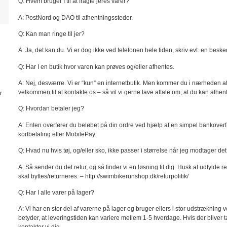
Q: Hvem bruger I til at fragte jeres varer?
A: PostNord og DAO til afhentningssteder.
Q: Kan man ringe til jer?
A: Ja, det kan du. Vi er dog ikke ved telefonen hele tiden, skriv evt. en besk
Q: Har I en butik hvor varen kan prøves og/eller afhentes.
A: Nej, desværre. Vi er “kun” en internetbutik. Men kommer du i nærheden a
velkommen til at kontakte os – så vil vi gerne lave aftale om, at du kan afhen
r
Q: Hvordan betaler jeg?
A: Enten overfører du beløbet på din ordre ved hjælp af en simpel bankoverfø
kortbetaling eller MobilePay.
Q: Hvad nu hvis tøj, og/eller sko, ikke passer i størrelse når jeg modtager de
A: Så sender du det retur, og så finder vi en løsning til dig. Husk at udfylde r
skal byttes/returneres. – http://swimbikerunshop.dk/returpolitik/
Q: Har I alle varer på lager?
A: Vi har en stor del af varerne på lager og bruger ellers i stor udstrækning 
betyder, at leveringstiden kan variere mellem 1-5 hverdage. Hvis der bliver 