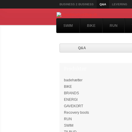
BUSINESS 2 BUSINESS
Q&A
LEVERING
SWIM
BIKE
RUN
Q&A
Produkter
badehætter
BIKE
BRANDS
ENERGI
GAVEKORT
Recovery boots
RUN
SWIM