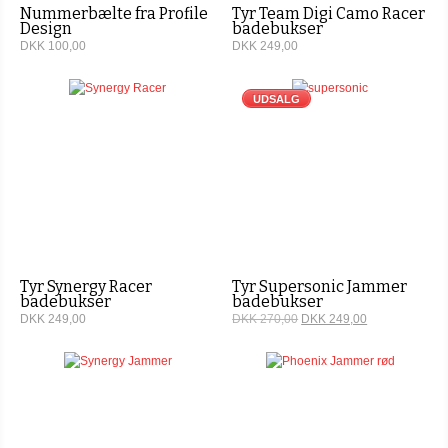
Nummerbælte fra Profile
Tyr Team Digi Camo Racer
Design
badebukser
DKK 100,00
DKK 249,00
UDSALG
Tyr Synergy Racer
Tyr Supersonic Jammer
badebukser
badebukser
DKK 249,00
DKK 270,00
DKK 249,00