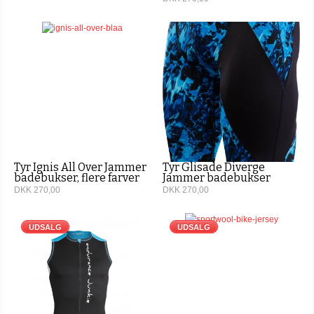
Tyr Ignis All Over Jammer
Tyr Glisade Diverge
badebukser, flere farver
Jammer badebukser
DKK 270,00
DKK 270,00
UDSALG
UDSALG