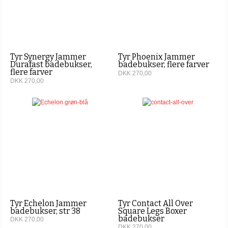
Tyr Synergy Jammer
Tyr Phoenix Jammer
Durafast badebukser,
badebukser, flere farver
flere farver
DKK 270,00
DKK 270,00
Tyr Echelon Jammer
Tyr Contact All Over
badebukser, str 38
Square Legs Boxer
badebukser
DKK 270,00
DKK 270,00