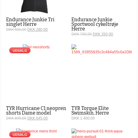
Endurance Junkie Tri
Endurance Junkie
singlet Herre
Sportwool cykeltrøje
Herre
DKK 550,00
DKK 280,00
DKK 700,00
DKK 350,00
UDSALG
TYR Hurricane C1 neopren
TYR Torque Elite
shorts Dame model
Swimskin, Herre
DKK 895,00
DKK 645,00
DKK 1.400,00
UDSALG