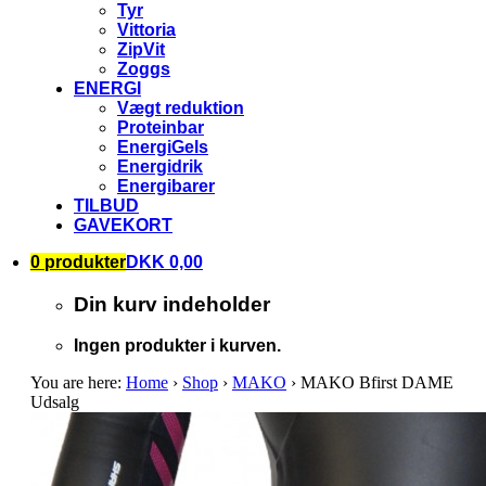
Tyr
Vittoria
ZipVit
Zoggs
ENERGI
Vægt reduktion
Proteinbar
EnergiGels
Energidrik
Energibarer
TILBUD
GAVEKORT
0 produkter
DKK 0,00
Din kurv indeholder
Ingen produkter i kurven.
You are here:
Home
›
Shop
›
MAKO
›
MAKO Bfirst DAME
Udsalg