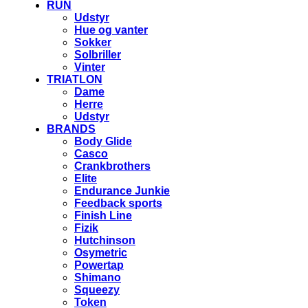
RUN
Udstyr
Hue og vanter
Sokker
Solbriller
Vinter
TRIATLON
Dame
Herre
Udstyr
BRANDS
Body Glide
Casco
Crankbrothers
Elite
Endurance Junkie
Feedback sports
Finish Line
Fizik
Hutchinson
Osymetric
Powertap
Shimano
Squeezy
Token