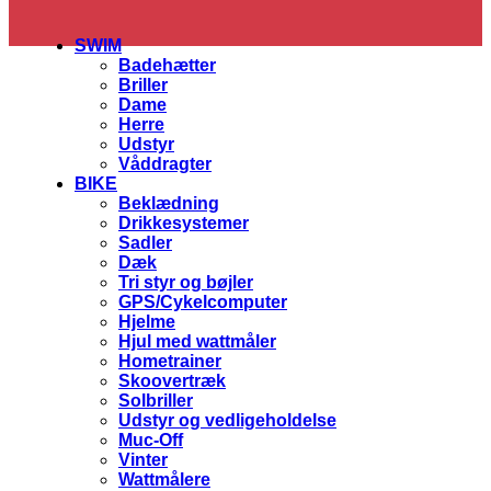
SWIM
Badehætter
Briller
Dame
Herre
Udstyr
Våddragter
BIKE
Beklædning
Drikkesystemer
Sadler
Dæk
Tri styr og bøjler
GPS/Cykelcomputer
Hjelme
Hjul med wattmåler
Hometrainer
Skoovertræk
Solbriller
Udstyr og vedligeholdelse
Muc-Off
Vinter
Wattmålere