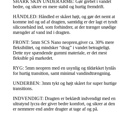
SHARK SKIN UNDERARME: Gør grebet i vandet
bedre, og sikrer en mere stabil og hurtig fremdrift.
HÅNDLED: Håndled er skåret højt, og gør det nemt at
komme ind og ud af dragten, samtidig er der lagt et tyndt
siliconebånd ind, som forhindrer, at der trænger unødige
mængder af vand ind i dragten.
FRONT: 5mm SCS Nano neopren,giver ca. 30% mere
fleksibilitet, og mindsker “drag” i vandet betragteligt.
Dette nye spændende gummi materiale, er det mest
fleksible på markedet.
RYG: 5mm neopren med en usynlig og tildækket lynlås
for hurtig transition, samt minimal vandindtrængning.
UNDERBEN: 3mm tykt og højt skåret for super hurtige
transitions.
INDVENDIGT: Dragten er beklædt indvendigt med en
ultratynd lycra der giver bedre komfort, og sikrer at den
er nemmere end andre dragter at tage af og på.