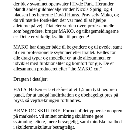
der blev svømmet openwater i Hyde Park. Herunder
blandt andet guldmedalje vinder Nicola Spirig, og 4.
pladsen hos herrerne David Hauss. Prøv selv Mako, og
du vil mærke forskellen der var med til at hjælpe
atleterne på vej. Triatleter verden over, professionelle
som begyndere, bruger MAKO, og tilbagemeldingerne
er: Dette er virkelig kvalitet til pengene!
MAKO har dragter både til begyndere og til øvede, samt
til den professionelle svømmer eller triatlet. Fælles for
alle dragt typer og modeller er, at de allesammen er
udviklet med funktionalitet og komfort for øje. De er
allesammen produceret efter “the MAKO cut”
Dragten i detaljer;
HALS: Halsen er lavt skåret af et 1,5mm tykt neopren
panel, for at undgå hudirritation og ubehageligt pres på
bryst, så vejrtrækningen forhindres.
ARME OG SKULDRE: Formet af det ypperste neopren
på markedet, vil snittet omkring skuldrene gøre
svømning lettere, mere bevægelig, samt mindske træthed
i skuldermuskulutur betragteligt.