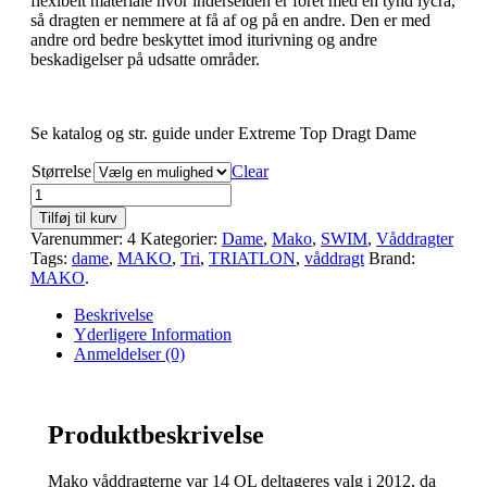
flexibelt materiale hvor inderseiden er foret med en tynd lycra,
så dragten er nemmere at få af og på en andre. Den er med
andre ord bedre beskyttet imod iturivning og andre
beskadigelser på udsatte områder.
Se katalog og str. guide under Extreme Top Dragt Dame
Størrelse
Clear
Tilføj til kurv
Varenummer:
4
Kategorier:
Dame
,
Mako
,
SWIM
,
Våddragter
Tags:
dame
,
MAKO
,
Tri
,
TRIATLON
,
våddragt
Brand:
MAKO
.
Beskrivelse
Yderligere Information
Anmeldelser (0)
Produktbeskrivelse
Mako våddragterne var 14 OL deltageres valg i 2012, da