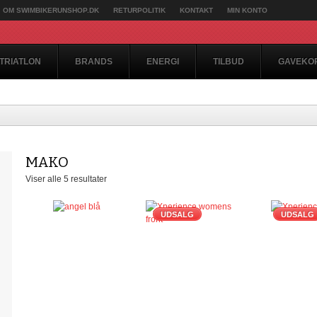
OM SWIMBIKERUNSHOP.DK
RETURPOLITIK
KONTAKT
MIN KONTO
TRIATLON
BRANDS
ENERGI
TILBUD
GAVEKO
MAKO
Viser alle 5 resultater
UDSALG
UDSALG