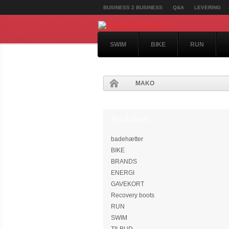
BUSINESS 2 BUSINESS
Q&A
LEVERING
SWIM
BIKE
RUN
MAKO
Produkter
badehætter
BIKE
BRANDS
ENERGI
GAVEKORT
Recovery boots
RUN
SWIM