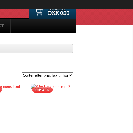
0 PRODUKTER
DKK 0,00
RT
UDSALG