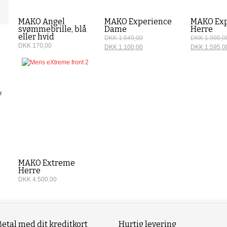
MAKO Angel
MAKO Experience
MAKO Exp
svømmebrille, blå
Dame
Herre
eller hvid
DKK 1.549,00
DKK 1.995,0
DKK 170,00
DKK 1.100,00
DKK 1.595,0
r
MAKO Extreme
Herre
DKK 4.500,00
Betal med dit kreditkort
Hurtig levering