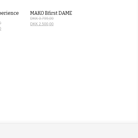
erience
MAKO Bfirst DAME
DKK 3.799,00
0
DKK 2.500,00
0