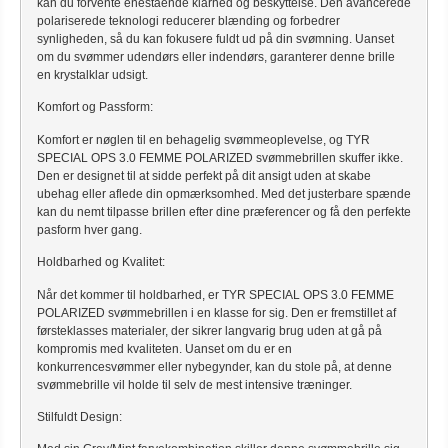
kan du forvente enestående klarhed og beskyttelse. Den avancerede
polariserede teknologi reducerer blænding og forbedrer
synligheden, så du kan fokusere fuldt ud på din svømning. Uanset
om du svømmer udendørs eller indendørs, garanterer denne brille
en krystalklar udsigt.
Komfort og Passform:
Komfort er nøglen til en behagelig svømmeoplevelse, og TYR
SPECIAL OPS 3.0 FEMME POLARIZED svømmebrillen skuffer ikke.
Den er designet til at sidde perfekt på dit ansigt uden at skabe
ubehag eller aflede din opmærksomhed. Med det justerbare spænde
kan du nemt tilpasse brillen efter dine præferencer og få den perfekte
pasform hver gang.
Holdbarhed og Kvalitet:
Når det kommer til holdbarhed, er TYR SPECIAL OPS 3.0 FEMME
POLARIZED svømmebrillen i en klasse for sig. Den er fremstillet af
førsteklasses materialer, der sikrer langvarig brug uden at gå på
kompromis med kvaliteten. Uanset om du er en
konkurrencesvømmer eller nybegynder, kan du stole på, at denne
svømmebrille vil holde til selv de mest intensive træninger.
Stilfuldt Design: