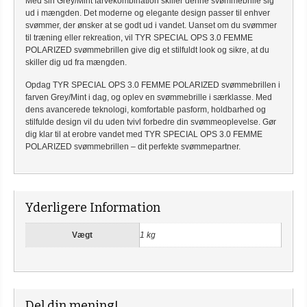
Med sin Grey/Mint farvekombination skiller denne svømmebrille sig
ud i mængden. Det moderne og elegante design passer til enhver
svømmer, der ønsker at se godt ud i vandet. Uanset om du svømmer
til træning eller rekreation, vil TYR SPECIAL OPS 3.0 FEMME
POLARIZED svømmebrillen give dig et stilfuldt look og sikre, at du
skiller dig ud fra mængden.
Opdag TYR SPECIAL OPS 3.0 FEMME POLARIZED svømmebrillen i
farven Grey/Mint i dag, og oplev en svømmebrille i særklasse. Med
dens avancerede teknologi, komfortable pasform, holdbarhed og
stilfulde design vil du uden tvivl forbedre din svømmeoplevelse. Gør
dig klar til at erobre vandet med TYR SPECIAL OPS 3.0 FEMME
POLARIZED svømmebrillen – dit perfekte svømmepartner.
Yderligere Information
Vægt
1 kg
Del din mening!