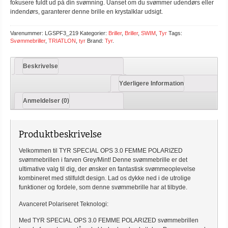
fokusere fuldt ud på din svømning. Uanset om du svømmer udendørs eller
indendørs, garanterer denne brille en krystalklar udsigt.
Varenummer:
LGSPF3_219
Kategorier:
Briller
,
Briller
,
SWIM
,
Tyr
Tags:
Svømmebriller
,
TRIATLON
,
tyr
Brand:
Tyr
.
Beskrivelse
Yderligere Information
Anmeldelser (0)
Produktbeskrivelse
Velkommen til TYR SPECIAL OPS 3.0 FEMME POLARIZED
svømmebrillen i farven Grey/Mint! Denne svømmebrille er det
ultimative valg til dig, der ønsker en fantastisk svømmeoplevelse
kombineret med stilfuldt design. Lad os dykke ned i de utrolige
funktioner og fordele, som denne svømmebrille har at tilbyde.
Avanceret Polariseret Teknologi:
Med TYR SPECIAL OPS 3.0 FEMME POLARIZED svømmebrillen