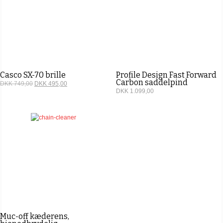
Casco SX-70 brille
Profile Design Fast Forward
Carbon saddelpind
DKK 749,00
DKK 495,00
DKK 1.099,00
5
ud af 5
Muc-off kæderens,