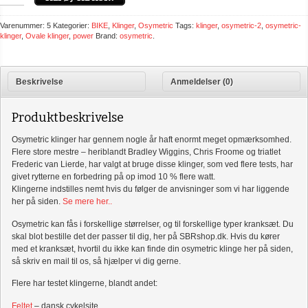
Varenummer:
5
Kategorier:
BIKE
,
Klinger
,
Osymetric
Tags:
klinger
,
osymetric-2
,
osymetric-
klinger
,
Ovale klinger
,
power
Brand:
osymetric
.
Beskrivelse
Anmeldelser (0)
Produktbeskrivelse
Osymetric klinger har gennem nogle år haft enormt meget opmærksomhed.
Flere store mestre – heriblandt Bradley Wiggins, Chris Froome og triatlet
Frederic van Lierde, har valgt at bruge disse klinger, som ved flere tests, har
givet rytterne en forbedring på op imod 10 % flere watt.
Klingerne indstilles nemt hvis du følger de anvisninger som vi har liggende
her på siden.
Se mere her..
Osymetric kan fås i forskellige størrelser, og til forskellige typer kranksæt. Du
skal blot bestille det der passer til dig, her på SBRshop.dk. Hvis du kører
med et kranksæt, hvortil du ikke kan finde din osymetric klinge her på siden,
så skriv en mail til os, så hjælper vi dig gerne.
Flere har testet klingerne, blandt andet:
Feltet
– dansk cykelsite