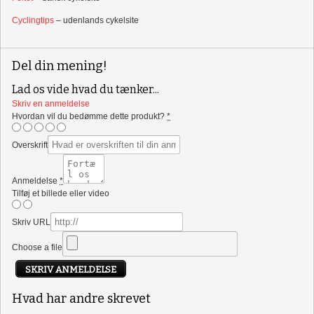
Cyclingtips
– udenlands cykelsite
Del din mening!
Lad os vide hvad du tænker...
Skriv en anmeldelse
Hvordan vil du bedømme dette produkt?
*
Overskrift
Anmeldelse
*
Tilføj et billede eller video
Skriv URL
Choose a file
SKRIV ANMELDELSE
Hvad har andre skrevet