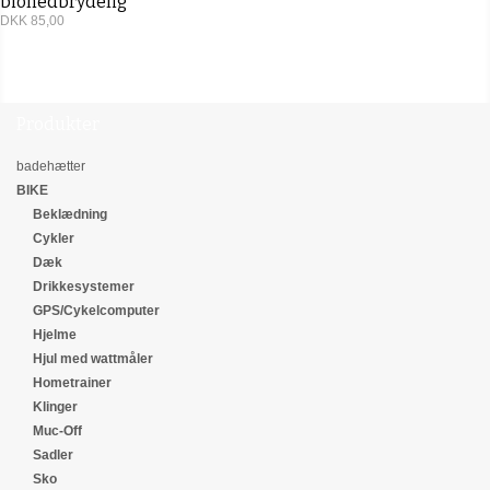
bionedbrydelig
DKK 85,00
Produkter
badehætter
BIKE
Beklædning
Cykler
Dæk
Drikkesystemer
GPS/Cykelcomputer
Hjelme
Hjul med wattmåler
Hometrainer
Klinger
Muc-Off
Sadler
Sko