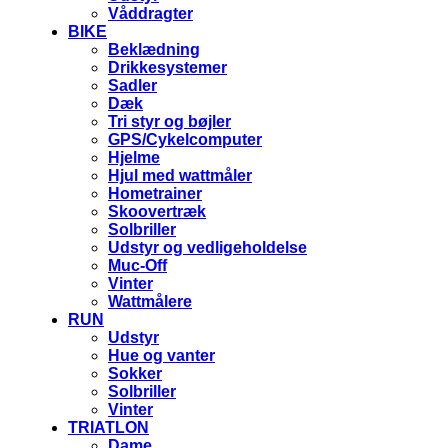
Våddragter
BIKE
Beklædning
Drikkesystemer
Sadler
Dæk
Tri styr og bøjler
GPS/Cykelcomputer
Hjelme
Hjul med wattmåler
Hometrainer
Skoovertræk
Solbriller
Udstyr og vedligeholdelse
Muc-Off
Vinter
Wattmålere
RUN
Udstyr
Hue og vanter
Sokker
Solbriller
Vinter
TRIATLON
Dame