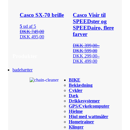
Casco SX-70 brille
Casco Visir til
SPEEDster og
5
ud af 5
SPEEDairo, flere
DKK 749,00
farver
DKK 495,00
DKK 399,00
–
DKK 599,00
Produkter
DKK 299,00
–
DKK 499,00
badehætter
BIKE
Beklædning
Cykler
Dæk
Drikkesystemer
GPS/Cykelcomputer
Hjelme
Hjul med wattmåler
Hometrainer
Klinger