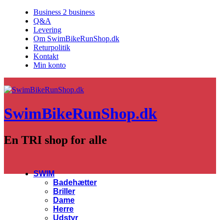
Business 2 business
Q&A
Levering
Om SwimBikeRunShop.dk
Returpolitik
Kontakt
Min konto
SwimBikeRunShop.dk
En TRI shop for alle
SWIM
Badehætter
Briller
Dame
Herre
Udstyr