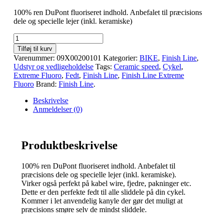
100% ren DuPont fluoriseret indhold. Anbefalet til præcisions
dele og specielle lejer (inkl. keramiske)
Tilføj til kurv
Varenummer:
09X00200101
Kategorier:
BIKE
,
Finish Line
,
Udstyr og vedligeholdelse
Tags:
Ceramic speed
,
Cykel
,
Extreme Fluoro
,
Fedt
,
Finish Line
,
Finish Line Extreme
Fluoro
Brand:
Finish Line
.
Beskrivelse
Anmeldelser (0)
Produktbeskrivelse
100% ren DuPont fluoriseret indhold. Anbefalet til
præcisions dele og specielle lejer (inkl. keramiske).
Virker også perfekt på kabel wire, fjedre, pakninger etc.
Dette er den perfekte fedt til alle sliddele på din cykel.
Kommer i let anvendelig kanyle der gør det muligt at
præcisions smøre selv de mindst sliddele.