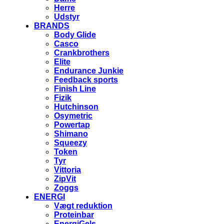
Herre
Udstyr
BRANDS
Body Glide
Casco
Crankbrothers
Elite
Endurance Junkie
Feedback sports
Finish Line
Fizik
Hutchinson
Osymetric
Powertap
Shimano
Squeezy
Token
Tyr
Vittoria
ZipVit
Zoggs
ENERGI
Vægt reduktion
Proteinbar
EnergiGels