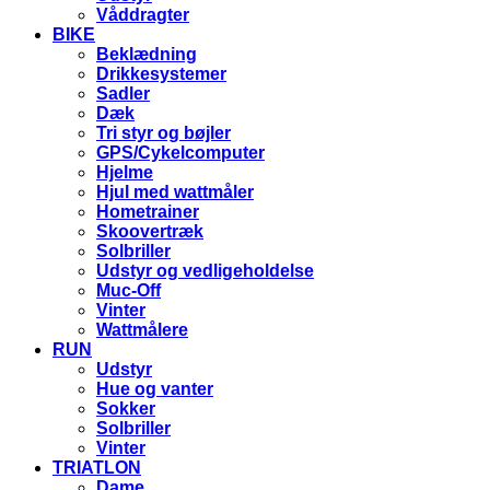
Våddragter
BIKE
Beklædning
Drikkesystemer
Sadler
Dæk
Tri styr og bøjler
GPS/Cykelcomputer
Hjelme
Hjul med wattmåler
Hometrainer
Skoovertræk
Solbriller
Udstyr og vedligeholdelse
Muc-Off
Vinter
Wattmålere
RUN
Udstyr
Hue og vanter
Sokker
Solbriller
Vinter
TRIATLON
Dame