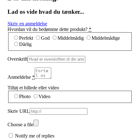
Lad os vide hvad du tænker...
Skriv en anmeldelse
Hvordan vil du bedømme dette produkt?
*
Perfekt
God
Middelmådig
Middelmådige
Dårlig
Overskrift
Anmeldelse
*
Tilføj et billede eller video
Photo
Video
Skriv URL
Choose a file
Notify me of replies