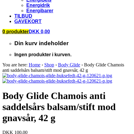
Energidrik
Energibarer
TILBUD
GAVEKORT
0 produkter
DKK 0,00
Din kurv indeholder
Ingen produkter i kurven.
You are here:
Home
›
Shop
›
Body Glide
›
Body Glide Chamois
anti saddelsårs balsam/stift mod gnavsår, 42 g
Body Glide Chamois anti
saddelsårs balsam/stift mod
gnavsår, 42 g
DKK 100,00