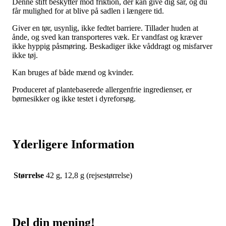
Denne stift beskytter mod friktion, der kan give dig sår, og du
får mulighed for at blive på sadlen i længere tid.
Giver en tør, usynlig, ikke fedtet barriere. Tillader huden at
ånde, og sved kan transporteres væk. Er vandfast og kræver
ikke hyppig påsmøring. Beskadiger ikke våddragt og misfarver
ikke tøj.
Kan bruges af både mænd og kvinder.
Produceret af plantebaserede allergenfrie ingredienser, er
børnesikker og ikke testet i dyreforsøg.
Yderligere Information
Størrelse
42 g, 12,8 g (rejsestørrelse)
Del din mening!