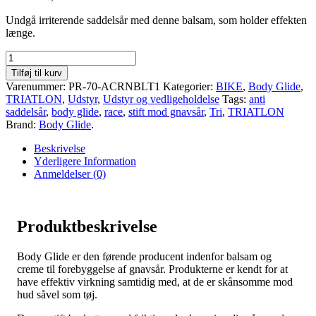
Undgå irriterende saddelsår med denne balsam, som holder effekten
længe.
Tilføj til kurv
Varenummer:
PR-70-ACRNBLT1
Kategorier:
BIKE
,
Body Glide
,
TRIATLON
,
Udstyr
,
Udstyr og vedligeholdelse
Tags:
anti
saddelsår
,
body glide
,
race
,
stift mod gnavsår
,
Tri
,
TRIATLON
Brand:
Body Glide
.
Beskrivelse
Yderligere Information
Anmeldelser (0)
Produktbeskrivelse
Body Glide er den førende producent indenfor balsam og
creme til forebyggelse af gnavsår. Produkterne er kendt for at
have effektiv virkning samtidig med, at de er skånsomme mod
hud såvel som tøj.