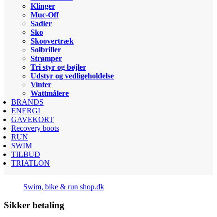
Klinger
Muc-Off
Sadler
Sko
Skoovertræk
Solbriller
Strømper
Tri styr og bøjler
Udstyr og vedligeholdelse
Vinter
Wattmålere
BRANDS
ENERGI
GAVEKORT
Recovery boots
RUN
SWIM
TILBUD
TRIATLON
Swim, bike & run shop.dk
Sikker betaling