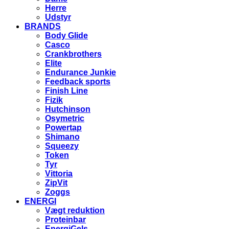
Herre
Udstyr
BRANDS
Body Glide
Casco
Crankbrothers
Elite
Endurance Junkie
Feedback sports
Finish Line
Fizik
Hutchinson
Osymetric
Powertap
Shimano
Squeezy
Token
Tyr
Vittoria
ZipVit
Zoggs
ENERGI
Vægt reduktion
Proteinbar
EnergiGels