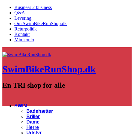
Business 2 business
Q&A
Levering
Om SwimBikeRunShop.dk
Returpolitik
Kontakt
Min konto
SwimBikeRunShop.dk
En TRI shop for alle
SWIM
Badehætter
Briller
Dame
Herre
Udstyr