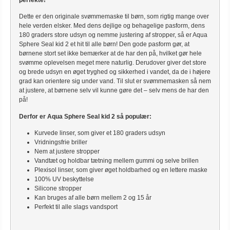
Dette er den originale svømmemaske til børn, som rigtig mange over
hele verden elsker. Med dens dejlige og behagelige pasform, dens
180 graders store udsyn og nemme justering af stropper, så er Aqua
Sphere Seal kid 2 et hit til alle børn! Den gode pasform gør, at
børnene stort set ikke bemærker at de har den på, hvilket gør hele
svømme oplevelsen meget mere naturlig. Derudover giver det store
og brede udsyn en øget tryghed og sikkerhed i vandet, da de i højere
grad kan orientere sig under vand. Til slut er svømmemasken så nem
at justere, at børnene selv vil kunne gøre det – selv mens de har den
på!
Derfor er Aqua Sphere Seal kid 2 så populær:
Kurvede linser, som giver et 180 graders udsyn
Vridningsfrie briller
Nem at justere stropper
Vandtæt og holdbar tætning mellem gummi og selve brillen
Plexisol linser, som giver øget holdbarhed og en lettere maske
100% UV beskyttelse
Silicone stropper
Kan bruges af alle børn mellem 2 og 15 år
Perfekt til alle slags vandsport