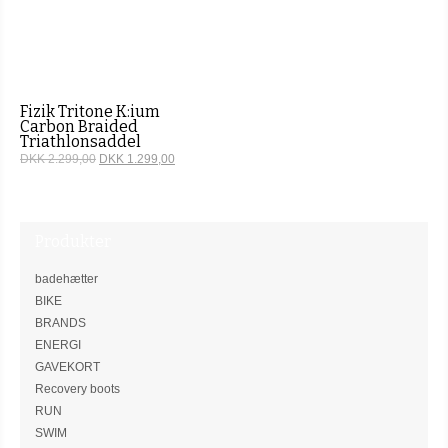
Fizik Tritone K:ium
Carbon Braided
Triathlonsaddel
DKK 2.299,00
DKK 1.299,00
Produkter
badehætter
BIKE
BRANDS
ENERGI
GAVEKORT
Recovery boots
RUN
SWIM