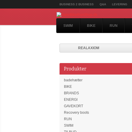
BUSINESS 2 BUSINESS
Q&A
LEVERING
SWIM
BIKE
RUN
REALAXIOM
Produkter
badehætter
BIKE
BRANDS
ENERGI
GAVEKORT
Recovery boots
RUN
SWIM