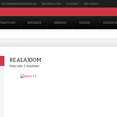
OM SWIMBIKERUNSHOP.DK
RETURPOLITIK
KONTAKT
MIN KONTO
TRIATLON
BRANDS
ENERGI
TILBUD
GAVEKO
REALAXIOM
Viser alle 1 resultater