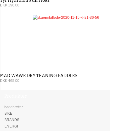
Tyr Hydrofoil Pull Float
DKK 190,00
MAD WAWE DRY TRANING PADDLES
DKK 465,00
Produkter
badehætter
BIKE
BRANDS
ENERGI