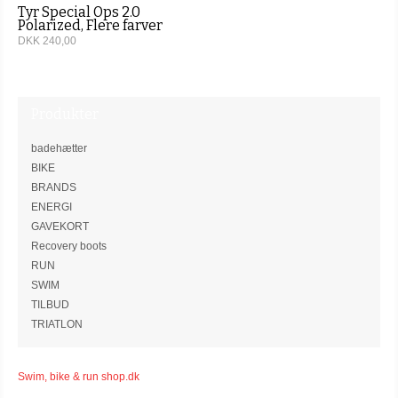
Tyr Special Ops 2.0
Polarized, Flere farver
DKK 240,00
Produkter
badehætter
BIKE
BRANDS
ENERGI
GAVEKORT
Recovery boots
RUN
SWIM
TILBUD
TRIATLON
Swim, bike & run shop.dk