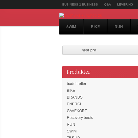
BUSINESS 2 BUSINESS
Q&A
LEVERING
SWIM
BIKE
RUN
nest pro
Produkter
badehætter
BIKE
BRANDS
ENERGI
GAVEKORT
Recovery boots
RUN
SWIM