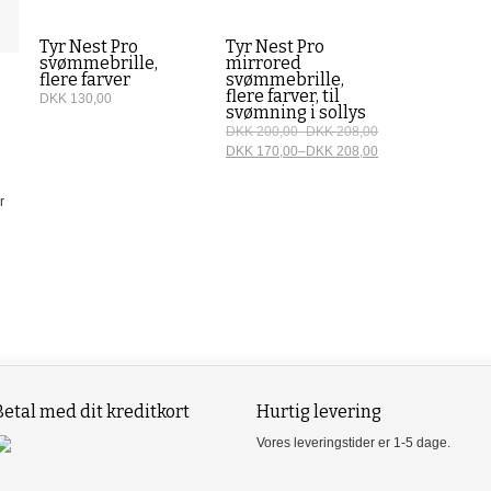
Tyr Nest Pro
Tyr Nest Pro
svømmebrille,
mirrored
flere farver
svømmebrille,
flere farver, til
DKK 130,00
svømning i sollys
DKK 200,00
–
DKK 208,00
DKK 170,00
–
DKK 208,00
r
Betal med dit kreditkort
Hurtig levering
Vores leveringstider er 1-5 dage.