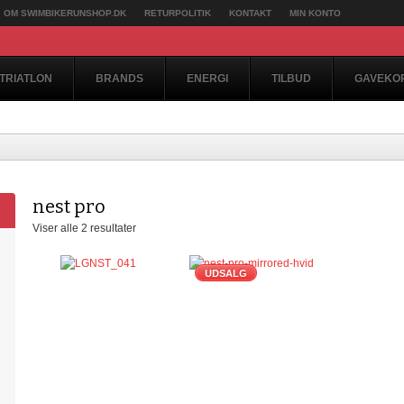
OM SWIMBIKERUNSHOP.DK
RETURPOLITIK
KONTAKT
MIN KONTO
TRIATLON
BRANDS
ENERGI
TILBUD
GAVEKO
nest pro
Viser alle 2 resultater
UDSALG