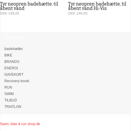
Tyr neopren badehætte, til
Tyr neopren badehætte, til
åbent vand
åbent vand Hi-Vis
DKK 199,00
DKK 199,00
Produkter
badehætter
BIKE
BRANDS
ENERGI
GAVEKORT
Recovery boots
RUN
SWIM
TILBUD
TRIATLON
Swim, bike & run shop.dk