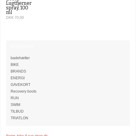
Lugtfjerner
spray, 100
ml
DKK 70,00
Produkter
badehætter
BIKE
BRANDS
ENERGI
GAVEKORT
Recovery boots
RUN
SWIM
TILBUD
TRIATLON
Swim, bike & run shop.dk