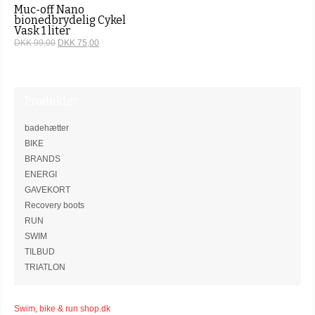
Muc-off Nano
bionedbrydelig Cykel
Vask 1 liter
DKK 99,00
DKK 75,00
Produkter
badehætter
BIKE
BRANDS
ENERGI
GAVEKORT
Recovery boots
RUN
SWIM
TILBUD
TRIATLON
Swim, bike & run shop.dk