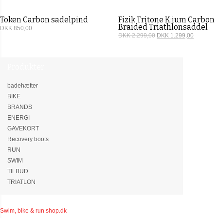
Token Carbon sadelpind
Fizik Tritone K:ium Carbon
Braided Triathlonsaddel
DKK 850,00
DKK 2.299,00
DKK 1.299,00
Produkter
badehætter
BIKE
BRANDS
ENERGI
GAVEKORT
Recovery boots
RUN
SWIM
TILBUD
TRIATLON
Swim, bike & run shop.dk