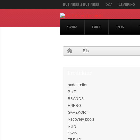
BUSINESS 2 BUSINESS
Q&A
LEVERING
SWIM
BIKE
RUN
Bio
Produkter
badehætter
BIKE
BRANDS
ENERGI
GAVEKORT
Recovery boots
RUN
SWIM