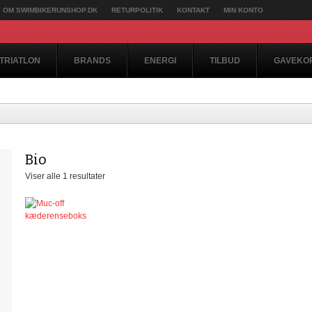
OM SWIMBIKERUNSHOP.DK
RETURPOLITIK
KONTAKT
MIN KONTO
TRIATLON
BRANDS
ENERGI
TILBUD
GAVEKO
Bio
Viser alle 1 resultater