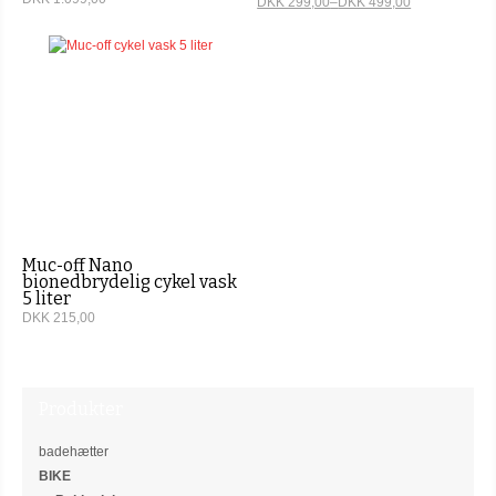
DKK 299,00
–
DKK 499,00
Muc-off Nano
bionedbrydelig cykel vask
5 liter
DKK 215,00
Produkter
badehætter
BIKE