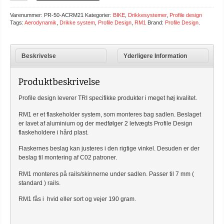
Varenummer:
PR-50-ACRM21
Kategorier:
BIKE
,
Drikkesystemer
,
Profile design
Tags:
Aerodynamik
,
Drikke system
,
Profile Design
,
RM1
Brand:
Profile Design
.
Beskrivelse
Yderligere Information
Produktbeskrivelse
Profile design leverer TRI specifikke produkter i meget høj kvalitet.
RM1 er et flaskeholder system, som monteres bag sadlen. Beslaget
er lavet af aluminium og der medfølger 2 letvægts Profile Design
flaskeholdere i hård plast.
Flaskernes beslag kan justeres i den rigtige vinkel. Desuden er der
beslag til montering af C02 patroner.
RM1 monteres på rails/skinnerne under sadlen. Passer til 7 mm (
standard ) rails.
RM1 fås i hvid eller sort og vejer 190 gram.