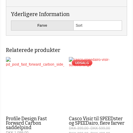
Yderligere Information
Farve
Sort
Relaterede produkter
UDSALG
Profile Design Fast
Casco Visir til SPEEDster
Forward Carbon
og SPEEDairo, flere farver
saddelpind
DKK 399,00
–
DKK 599,00
DKK 1.099,00