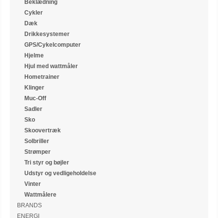
Beklædning
Cykler
Dæk
Drikkesystemer
GPS/Cykelcomputer
Hjelme
Hjul med wattmåler
Hometrainer
Klinger
Muc-Off
Sadler
Sko
Skoovertræk
Solbriller
Strømper
Tri styr og bøjler
Udstyr og vedligeholdelse
Vinter
Wattmålere
BRANDS
ENERGI