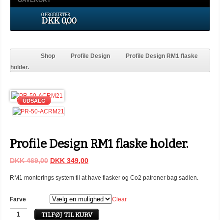
GAVEKORT
0 PRODUKTER
DKK 0,00
Shop
Profile Design
Profile Design RM1 flaske
holder.
UDSALG
Profile Design RM1 flaske holder.
DKK 469,00
DKK 349,00
RM1 monterings system til at have flasker og Co2 patroner bag sadlen.
Farve
Clear
TILFØJ TIL KURV