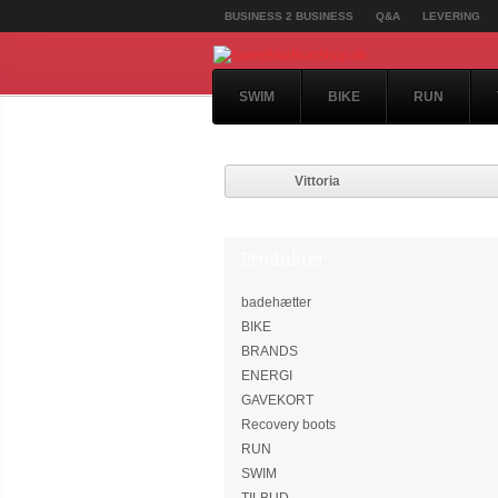
BUSINESS 2 BUSINESS
Q&A
LEVERING
SWIM
BIKE
RUN
Vittoria
Produkter
badehætter
BIKE
BRANDS
ENERGI
GAVEKORT
Recovery boots
RUN
SWIM