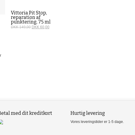
Vittoria Pit Stop,
reparation af
punktering, 75 ml
DKK 149,00
DKK 60,00
r
Betal med dit kreditkort
Hurtig levering
Vores leveringstider er 1-5 dage.