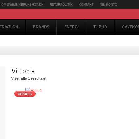
OM SWIMBIKERUNSHOP.DK
RETURPOLITIK
KONTAKT
MIN KONTO
TRIATLON
BRANDS
ENERGI
TILBUD
GAVEKO
Vittoria
Viser alle 1 resultater
UDSALG