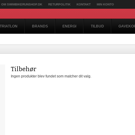
OM SWIMBIKERUNSHOP.DK
RETURPOLITIK
KONTAKT
MIN KONTO
TRIATLON
BRANDS
ENERGI
TILBUD
GAVEKO
Tilbehør
Ingen produkter blev fundet som matcher dit valg.