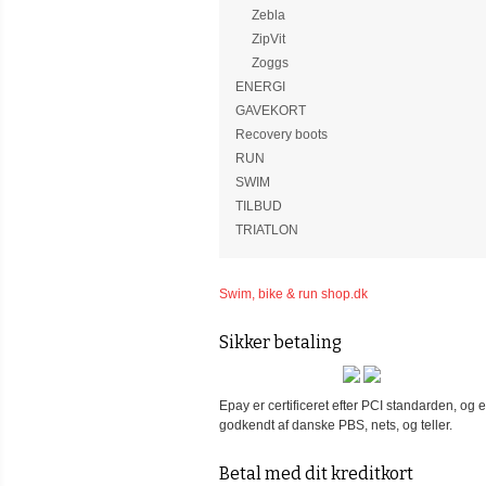
Zebla
ZipVit
Zoggs
ENERGI
GAVEKORT
Recovery boots
RUN
SWIM
TILBUD
TRIATLON
Swim, bike & run shop.dk
Sikker betaling
Epay er certificeret efter PCI standarden, og e
godkendt af danske PBS, nets, og teller.
Betal med dit kreditkort