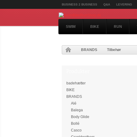
BUSINESS 2 BUSINESS
Q&A
LEVERING
SWIM
BIKE
RUN
BRANDS
Tilbehør
Produkter
badehætter
BIKE
BRANDS
Alé
Balega
Body Glide
Bollé
Casco