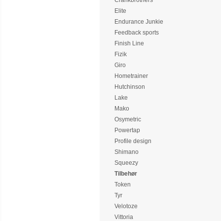
Crankbrothers
Elite
Endurance Junkie
Feedback sports
Finish Line
Fizik
Giro
Hometrainer
Hutchinson
Lake
Mako
Osymetric
Powertap
Profile design
Shimano
Squeezy
Tilbehør
Token
Tyr
Velotoze
Vittoria